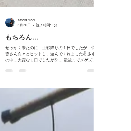
satoki mori
6月20日
読了時間: 1分
もちろん…
せっかく来たのに…土砂降りの１日でしたが…💦
皆さん次々とヒットし、遊んでくれました✌️ 激雨
の中…大変な１日でしたが💦… 最後までメゲズに
お疲れ様でした。