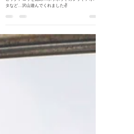
6月20日
読了時間: 1分
天候ヤバイけど…
ビッグアコウを始め…ホウボウやガジラやアオハ
タなど…沢山遊んでくれました✌️