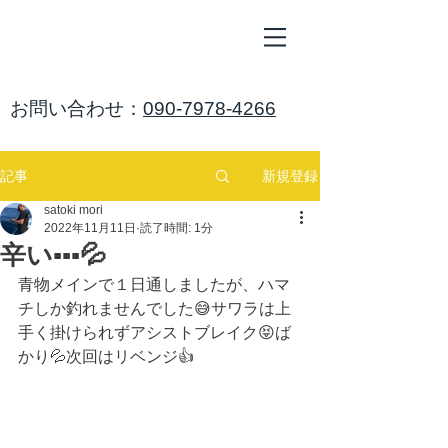
ALL
BLUE
​海鈴
​お問い合わせ：
090-7978-4266
新規登録
記事
satoki mori
2022年11月11日
読了時間: 1分
辛い▪️▪️▪️💦
青物メインで１日通しましたが、ハマ
チしか釣れませんでした😅サワラは上
手く掛けられずアシストブレイク😝ば
かり💦次回はリベンジ👍