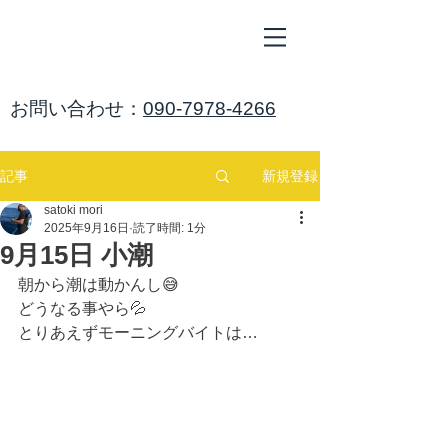
ALL
BLUE
​海鈴
​お問い合わせ：
090-7978-4266
新規登録
記事
satoki mori
2025年9月16日
読了時間: 1分
9月15日 小潮
朝から潮は動かんし😅
どうなる事やら💦
とりあえずモーニングバイトは…