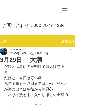
ALL
BLUE
​海鈴
​お問い合わせ：
090-7978-4266
新規登録
記事
satoki mori
2025年3月30日
読了時間: 1分
3月29日 大潮
だけど…急に冬が明けて気温は急上
昇！
だけど…今日は寒い😥
風の予報も一昨日までは5〜9mだった
が海に出れば午後から無風💦
ウネリの残る中の久〜し振りの出撃🎣