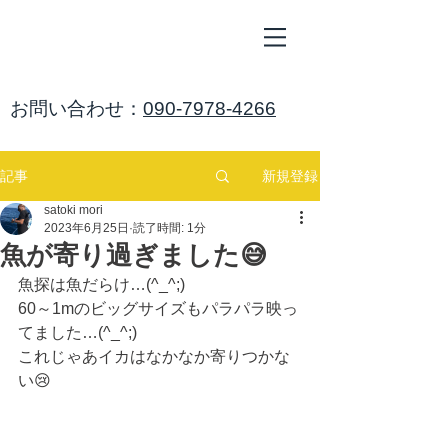
ALL
BLUE
​海鈴
​お問い合わせ：
090-7978-4266
新規登録
記事
satoki mori
2023年6月25日
読了時間: 1分
魚が寄り過ぎました😅
魚探は魚だらけ…(^_^;)
60～1mのビッグサイズもパラパラ映っ
てました…(^_^;)
これじゃあイカはなかなか寄りつかな
い😢