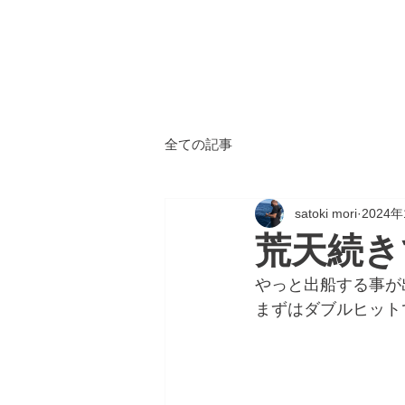
ALL
BLUE
​海鈴
全ての記事
satoki mori
2024
荒天続き
やっと出船する事が
まずはダブルヒットで