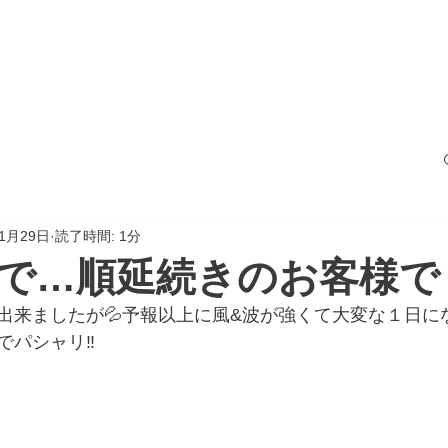
サービス
船の紹介
料金案内
フォト
年1月29日
読了時間: 1分
で…順延続きのお客様で
出来ましたが💦予報以上に風&波が強くて大変な１日に
パシャリ‼️