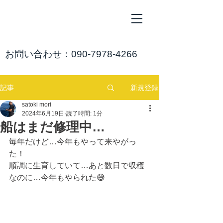
ALL
BLUE
​海鈴
​お問い合わせ：
090-7978-4266
新規登録
記事
satoki mori
2024年6月19日
読了時間: 1分
船はまだ修理中…
毎年だけど…今年もやって来やがっ
た！
順調に生育していて…あと数日で収穫
なのに…今年もやられた😅