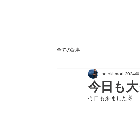
ALL
BLUE
​海鈴
全ての記事
satoki mori
2024
今日も大
今日も来ました✌️