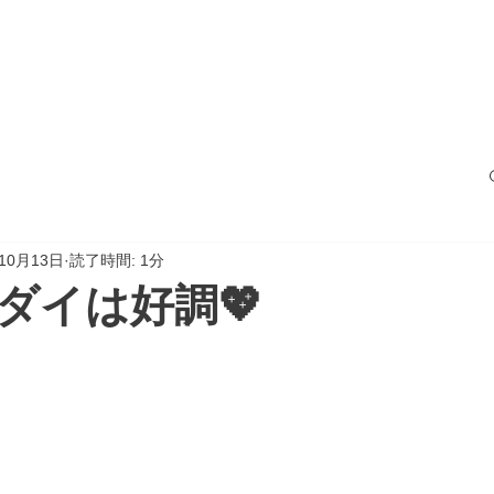
サービス
船の紹介
料金案内
フォト
年10月13日
読了時間: 1分
ダイは好調💖