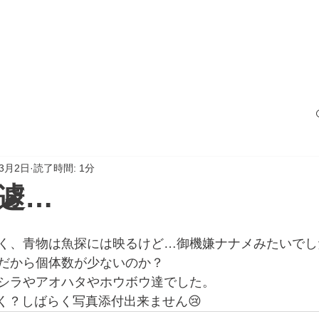
サービス
船の紹介
料金案内
フォト
年3月2日
読了時間: 1分
遽…
、青物は魚探には映るけど…御機嫌ナナメみたいでした…(
だから個体数が少ないのか？
シラやアオハタやホウボウ達でした。
悪く？しばらく写真添付出来ません😢