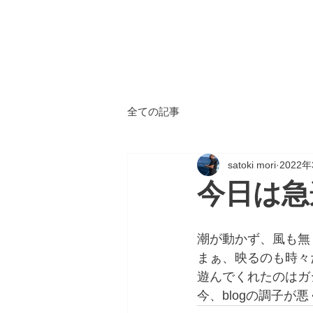
ALL
BLUE
​海鈴
全ての記事
satoki mori
2022
今日は急
潮が動かず、風も無く
まぁ、映るのも時々
遊んでくれたのはガ
今、blogの調子が