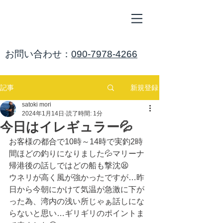
ALL
BLUE
​海鈴
​お問い合わせ：
090-7978-4266
新規登録
記事
satoki mori
2024年1月14日
読了時間: 1分
今日はイレギュラー💦
お客様の都合で10時～14時で実釣2時
間ほどの釣りになりました💦マリーナ
帰港後の話しではどの船も撃沈😫
ウネリが高く風が強かったですが…昨
日から今朝にかけて気温が急激に下が
った為、湾内の浅い所じゃぁ話しにな
らないと思い…ギリギリのポイントま