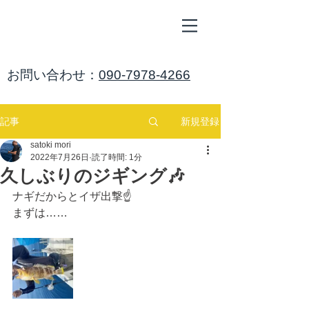
ALL
BLUE
​海鈴
​お問い合わせ：
090-7978-4266
新規登録
記事
satoki mori
2022年7月26日
読了時間: 1分
久しぶりのジギング🎶
ナギだからとイザ出撃☝️
まずは……