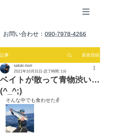
ALL
BLUE
​海鈴
​お問い合わせ：
090-7978-4266
新規登録
記事
satoki mori
2021年10月31日
読了時間: 1分
ベイトが散って青物渋い…
(^_^;)
そんな中でも食わせた✌️