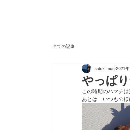
ALL
BLUE
​海鈴
全ての記事
satoki mori
2021
やっぱり
この時期のハマチは
あとは、いつもの様