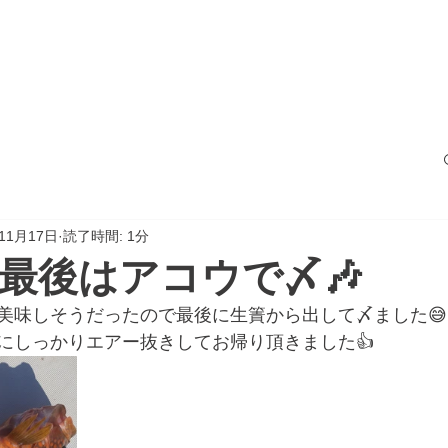
サービス
船の紹介
料金案内
フォト
年11月17日
読了時間: 1分
最後はアコウで〆🎶
美味しそうだったので最後に生簀から出して〆ました😅
にしっかりエアー抜きしてお帰り頂きました👍