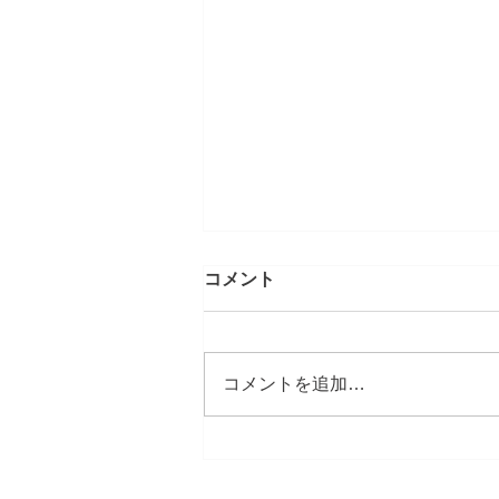
7月26日 中潮
コメント
潮は無く…魚達のやる気？も無
い…？ …が、風は予報以上に強
く船はガンガン流される😅 そん
コメントを追加…
な中でも…アオハタ達は少しやる
気？ でも…小さい😝…でリリー
ス☝️ 時折…青物のヒットがあ
り…目が覚めますが…デカいヒッ