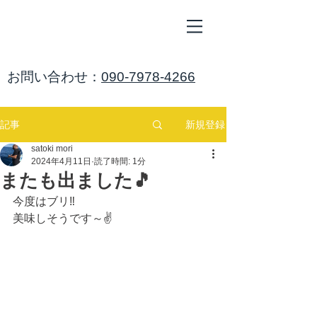
ALL
BLUE
​海鈴
​お問い合わせ：
090-7978-4266
新規登録
記事
satoki mori
2024年4月11日
読了時間: 1分
またも出ました🎵
今度はブリ‼️
美味しそうです～✌️