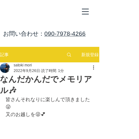
ALL
BLUE
​海鈴
​お問い合わせ：
090-7978-4266
新規登録
記事
satoki mori
2022年9月26日
読了時間: 1分
なんだかんだでメモリア
ル🎶
皆さんそれなりに楽しんで頂きました
😜
又のお越しを😜💕