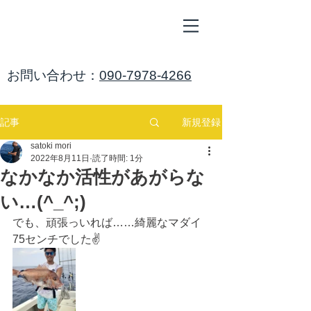
ALL
BLUE
​海鈴
​お問い合わせ：
090-7978-4266
新規登録
記事
satoki mori
2022年8月11日
読了時間: 1分
なかなか活性があがらな
い…(^_^;)
でも、頑張っいれば……綺麗なマダイ
75センチでした✌️