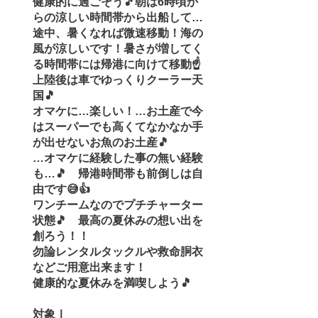
健康的に過ごそう🎵朝は6時頃か
らの涼しい時間帯から出船して…
途中、暑くなれば微速移動！海の
風が涼しいです！暑さが増してく
る時間帯には帰港に向けて移動☝️
上陸後は車でゆっくりクーラー天
国🎵
オマケに…楽しい！…お土産で今
はスーパーでも高くてなかなか手
が出せないお魚のお土産🎵
…オマケに経験した事の無い経験
も…🎵 帰港時間帯も前倒しは自
由です😅👍
ワンチームなのでプチチャーター
状態🎵 最高の夏休みの想い出を
創ろう！！
勿論レンタルタックルや救命胴衣
などご用意出来ます！
​健康的な夏休みを満喫しよう🎵
対象Ⅰ