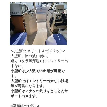
<小型船のメリット＆デメリット>
大型船に比べ波に弱い。
​遠方（タラ等深場）にエントリー出
来ない。
小型船は少人数での出船が可能で
す。
大型船ではエントリー出来ない浅場
等が可能になります。
小型船はアナタの釣りをとことんサ
ポート出来ます。
<乗船時のお願い>