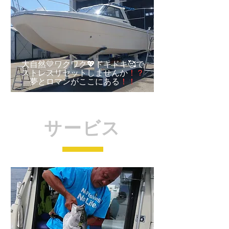
大自然💛ワクワク💖ドキドキ🥰で
​ストレスリセットしませんか
！？
​夢とロマンがここにある
！！
サービス